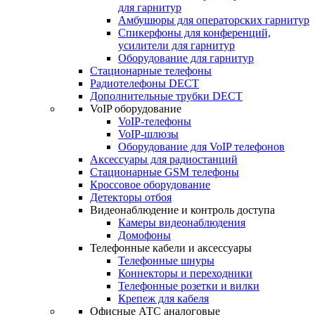
для гарнитур
Амбушюры для операторских гарнитур
Cпикерфоны для конференций,
усилители для гарнитур
Оборудование для гарнитур
Стационарные телефоны
Радиотелефоны DECT
Дополнительные трубки DECT
VoIP оборудование
VoIP-телефоны
VoIP-шлюзы
Оборудование для VoIP телефонов
Аксессуары для радиостанций
Стационарные GSM телефоны
Кроссовое оборудование
Детекторы отбоя
Видеонаблюдение и контроль доступа
Камеры видеонаблюдения
Домофоны
Телефонные кабели и аксессуары
Телефонные шнуры
Коннекторы и переходники
Телефонные розетки и вилки
Крепеж для кабеля
Офисные АТС аналоговые