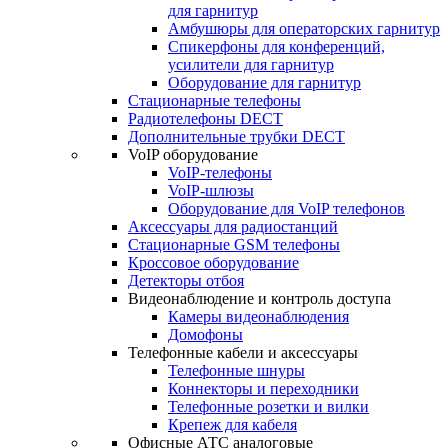
для гарнитур
Амбушюры для операторских гарнитур
Cпикерфоны для конференций,
усилители для гарнитур
Оборудование для гарнитур
Стационарные телефоны
Радиотелефоны DECT
Дополнительные трубки DECT
VoIP оборудование
VoIP-телефоны
VoIP-шлюзы
Оборудование для VoIP телефонов
Аксессуары для радиостанций
Стационарные GSM телефоны
Кроссовое оборудование
Детекторы отбоя
Видеонаблюдение и контроль доступа
Камеры видеонаблюдения
Домофоны
Телефонные кабели и аксессуары
Телефонные шнуры
Коннекторы и переходники
Телефонные розетки и вилки
Крепеж для кабеля
Офисные АТС аналоговые