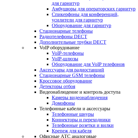
для гарнитур
Амбушюры для операторских гарнитур
Cпикерфоны для конференций,
усилители для гарнитур
Оборудование для гарнитур
Стационарные телефоны
Радиотелефоны DECT
Дополнительные трубки DECT
VoIP оборудование
VoIP-телефоны
VoIP-шлюзы
Оборудование для VoIP телефонов
Аксессуары для радиостанций
Стационарные GSM телефоны
Кроссовое оборудование
Детекторы отбоя
Видеонаблюдение и контроль доступа
Камеры видеонаблюдения
Домофоны
Телефонные кабели и аксессуары
Телефонные шнуры
Коннекторы и переходники
Телефонные розетки и вилки
Крепеж для кабеля
Офисные АТС аналоговые