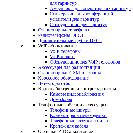
для гарнитур
Амбушюры для операторских гарнитур
Cпикерфоны для конференций,
усилители для гарнитур
Оборудование для гарнитур
Стационарные телефоны
Радиотелефоны DECT
Дополнительные трубки DECT
VoIP оборудование
VoIP-телефоны
VoIP-шлюзы
Оборудование для VoIP телефонов
Аксессуары для радиостанций
Стационарные GSM телефоны
Кроссовое оборудование
Детекторы отбоя
Видеонаблюдение и контроль доступа
Камеры видеонаблюдения
Домофоны
Телефонные кабели и аксессуары
Телефонные шнуры
Коннекторы и переходники
Телефонные розетки и вилки
Крепеж для кабеля
Офисные АТС аналоговые