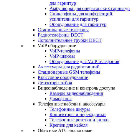
для гарнитур
Амбушюры для операторских гарнитур
Cпикерфоны для конференций,
усилители для гарнитур
Оборудование для гарнитур
Стационарные телефоны
Радиотелефоны DECT
Дополнительные трубки DECT
VoIP оборудование
VoIP-телефоны
VoIP-шлюзы
Оборудование для VoIP телефонов
Аксессуары для радиостанций
Стационарные GSM телефоны
Кроссовое оборудование
Детекторы отбоя
Видеонаблюдение и контроль доступа
Камеры видеонаблюдения
Домофоны
Телефонные кабели и аксессуары
Телефонные шнуры
Коннекторы и переходники
Телефонные розетки и вилки
Крепеж для кабеля
Офисные АТС аналоговые