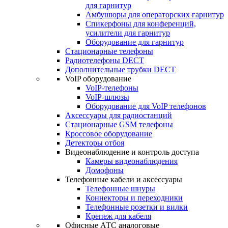
для гарнитур
Амбушюры для операторских гарнитур
Cпикерфоны для конференций,
усилители для гарнитур
Оборудование для гарнитур
Стационарные телефоны
Радиотелефоны DECT
Дополнительные трубки DECT
VoIP оборудование
VoIP-телефоны
VoIP-шлюзы
Оборудование для VoIP телефонов
Аксессуары для радиостанций
Стационарные GSM телефоны
Кроссовое оборудование
Детекторы отбоя
Видеонаблюдение и контроль доступа
Камеры видеонаблюдения
Домофоны
Телефонные кабели и аксессуары
Телефонные шнуры
Коннекторы и переходники
Телефонные розетки и вилки
Крепеж для кабеля
Офисные АТС аналоговые