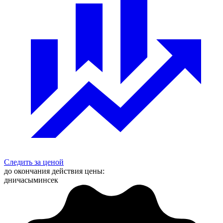
Следить за ценой
до окончания действия цены:
дни
часы
мин
сек