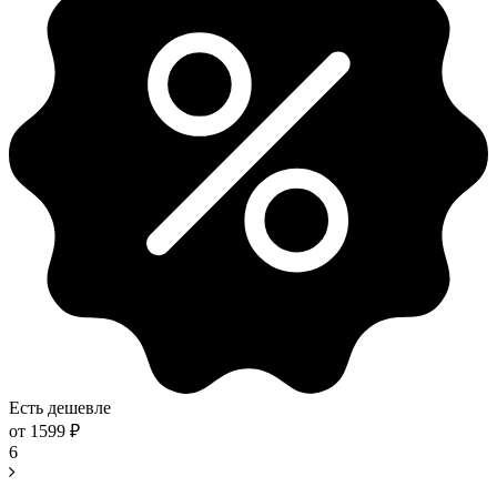
Есть дешевле
от
1599
₽
6