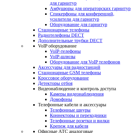
для гарнитур
Амбушюры для операторских гарнитур
Cпикерфоны для конференций,
усилители для гарнитур
Оборудование для гарнитур
Стационарные телефоны
Радиотелефоны DECT
Дополнительные трубки DECT
VoIP оборудование
VoIP-телефоны
VoIP-шлюзы
Оборудование для VoIP телефонов
Аксессуары для радиостанций
Стационарные GSM телефоны
Кроссовое оборудование
Детекторы отбоя
Видеонаблюдение и контроль доступа
Камеры видеонаблюдения
Домофоны
Телефонные кабели и аксессуары
Телефонные шнуры
Коннекторы и переходники
Телефонные розетки и вилки
Крепеж для кабеля
Офисные АТС аналоговые