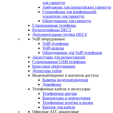
для гарнитур
Амбушюры для операторских гарнитур
Cпикерфоны для конференций,
усилители для гарнитур
Оборудование для гарнитур
Стационарные телефоны
Радиотелефоны DECT
Дополнительные трубки DECT
VoIP оборудование
VoIP-телефоны
VoIP-шлюзы
Оборудование для VoIP телефонов
Аксессуары для радиостанций
Стационарные GSM телефоны
Кроссовое оборудование
Детекторы отбоя
Видеонаблюдение и контроль доступа
Камеры видеонаблюдения
Домофоны
Телефонные кабели и аксессуары
Телефонные шнуры
Коннекторы и переходники
Телефонные розетки и вилки
Крепеж для кабеля
Офисные АТС аналоговые