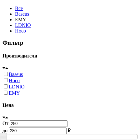
Все
Baseus
EMY
LDNIO
Hoco
Фильтр
Производители
Baseus
Hoco
LDNIO
EMY
Цена
От
до
₽