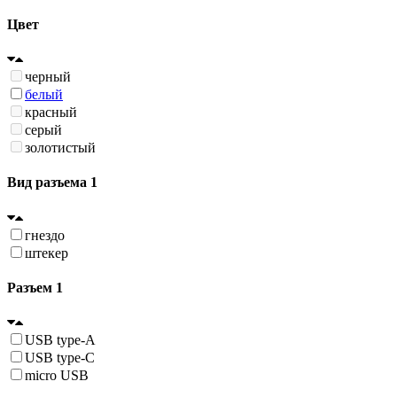
Цвет
черный
белый
красный
серый
золотистый
Вид разъема 1
гнездо
штекер
Разъем 1
USB type-A
USB type-C
micro USB