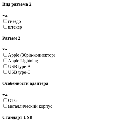
Вид разъема 2
гнездо
штекер
Разъем 2
Apple (30pin-коннектор)
Apple Lightning
USB type-A
USB type-C
Особенности адаптера
OTG
металлический корпус
Стандарт USB