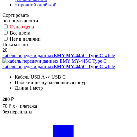
с прочной оплёткой
Сортировать
по популярности
Супер цена
Все цвета
Нет в наличии
Показать по
20
кабель передачи данных
EMY MY-445C Type C
white
кабель передачи данных
EMY MY-445C Type C
white
Кабель USB A -> USB C
Плоский неспутывающийся шнур
Длина 1 метр
280
₽
70 ₽
x 4 платежа
без переплаты