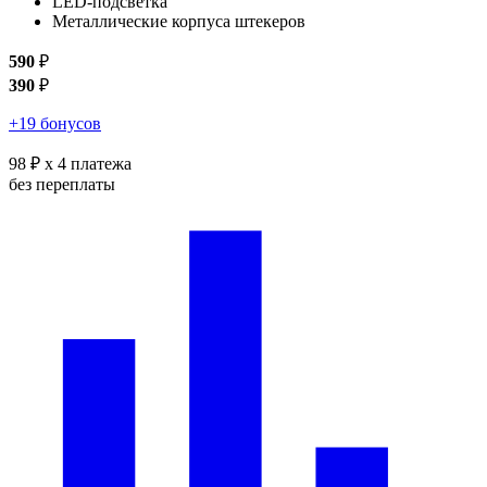
LED-подсветка
Металлические корпуса штекеров
590
₽
390
₽
+19 бонусов
98 ₽
x 4 платежа
без переплаты