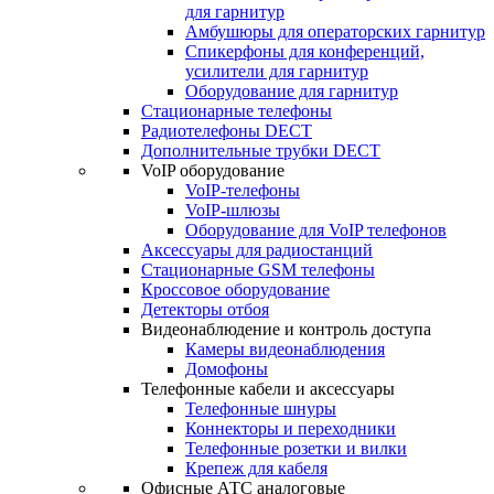
для гарнитур
Амбушюры для операторских гарнитур
Cпикерфоны для конференций,
усилители для гарнитур
Оборудование для гарнитур
Стационарные телефоны
Радиотелефоны DECT
Дополнительные трубки DECT
VoIP оборудование
VoIP-телефоны
VoIP-шлюзы
Оборудование для VoIP телефонов
Аксессуары для радиостанций
Стационарные GSM телефоны
Кроссовое оборудование
Детекторы отбоя
Видеонаблюдение и контроль доступа
Камеры видеонаблюдения
Домофоны
Телефонные кабели и аксессуары
Телефонные шнуры
Коннекторы и переходники
Телефонные розетки и вилки
Крепеж для кабеля
Офисные АТС аналоговые