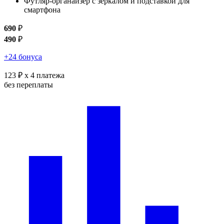
Футляр-органайзер с зеркалом и подставкой для
смартфона
690
₽
490
₽
+24 бонуса
123 ₽
x 4 платежа
без переплаты