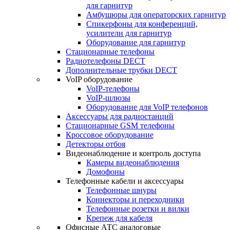
для гарнитур
Амбушюры для операторских гарнитур
Cпикерфоны для конференций,
усилители для гарнитур
Оборудование для гарнитур
Стационарные телефоны
Радиотелефоны DECT
Дополнительные трубки DECT
VoIP оборудование
VoIP-телефоны
VoIP-шлюзы
Оборудование для VoIP телефонов
Аксессуары для радиостанций
Стационарные GSM телефоны
Кроссовое оборудование
Детекторы отбоя
Видеонаблюдение и контроль доступа
Камеры видеонаблюдения
Домофоны
Телефонные кабели и аксессуары
Телефонные шнуры
Коннекторы и переходники
Телефонные розетки и вилки
Крепеж для кабеля
Офисные АТС аналоговые