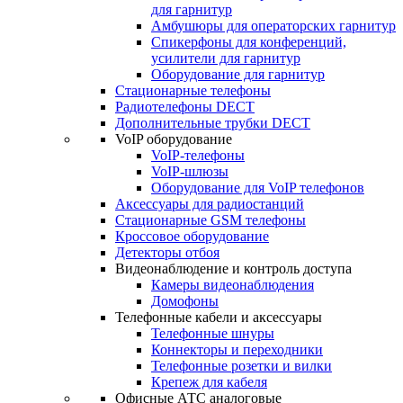
для гарнитур
Амбушюры для операторских гарнитур
Cпикерфоны для конференций,
усилители для гарнитур
Оборудование для гарнитур
Стационарные телефоны
Радиотелефоны DECT
Дополнительные трубки DECT
VoIP оборудование
VoIP-телефоны
VoIP-шлюзы
Оборудование для VoIP телефонов
Аксессуары для радиостанций
Стационарные GSM телефоны
Кроссовое оборудование
Детекторы отбоя
Видеонаблюдение и контроль доступа
Камеры видеонаблюдения
Домофоны
Телефонные кабели и аксессуары
Телефонные шнуры
Коннекторы и переходники
Телефонные розетки и вилки
Крепеж для кабеля
Офисные АТС аналоговые