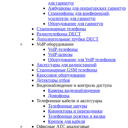
для гарнитур
Амбушюры для операторских гарнитур
Cпикерфоны для конференций,
усилители для гарнитур
Оборудование для гарнитур
Стационарные телефоны
Радиотелефоны DECT
Дополнительные трубки DECT
VoIP оборудование
VoIP-телефоны
VoIP-шлюзы
Оборудование для VoIP телефонов
Аксессуары для радиостанций
Стационарные GSM телефоны
Кроссовое оборудование
Детекторы отбоя
Видеонаблюдение и контроль доступа
Камеры видеонаблюдения
Домофоны
Телефонные кабели и аксессуары
Телефонные шнуры
Коннекторы и переходники
Телефонные розетки и вилки
Крепеж для кабеля
Офисные АТС аналоговые