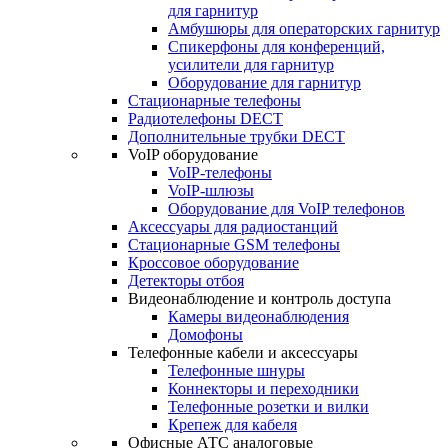
для гарнитур
Амбушюры для операторских гарнитур
Cпикерфоны для конференций,
усилители для гарнитур
Оборудование для гарнитур
Стационарные телефоны
Радиотелефоны DECT
Дополнительные трубки DECT
VoIP оборудование
VoIP-телефоны
VoIP-шлюзы
Оборудование для VoIP телефонов
Аксессуары для радиостанций
Стационарные GSM телефоны
Кроссовое оборудование
Детекторы отбоя
Видеонаблюдение и контроль доступа
Камеры видеонаблюдения
Домофоны
Телефонные кабели и аксессуары
Телефонные шнуры
Коннекторы и переходники
Телефонные розетки и вилки
Крепеж для кабеля
Офисные АТС аналоговые