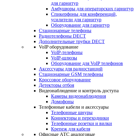
для гарнитур
Амбушюры для операторских гарнитур
Cпикерфоны для конференций,
усилители для гарнитур
Оборудование для гарнитур
Стационарные телефоны
Радиотелефоны DECT
Дополнительные трубки DECT
VoIP оборудование
VoIP-телефоны
VoIP-шлюзы
Оборудование для VoIP телефонов
Аксессуары для радиостанций
Стационарные GSM телефоны
Кроссовое оборудование
Детекторы отбоя
Видеонаблюдение и контроль доступа
Камеры видеонаблюдения
Домофоны
Телефонные кабели и аксессуары
Телефонные шнуры
Коннекторы и переходники
Телефонные розетки и вилки
Крепеж для кабеля
Офисные АТС аналоговые