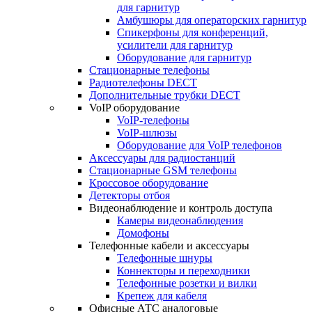
для гарнитур
Амбушюры для операторских гарнитур
Cпикерфоны для конференций,
усилители для гарнитур
Оборудование для гарнитур
Стационарные телефоны
Радиотелефоны DECT
Дополнительные трубки DECT
VoIP оборудование
VoIP-телефоны
VoIP-шлюзы
Оборудование для VoIP телефонов
Аксессуары для радиостанций
Стационарные GSM телефоны
Кроссовое оборудование
Детекторы отбоя
Видеонаблюдение и контроль доступа
Камеры видеонаблюдения
Домофоны
Телефонные кабели и аксессуары
Телефонные шнуры
Коннекторы и переходники
Телефонные розетки и вилки
Крепеж для кабеля
Офисные АТС аналоговые