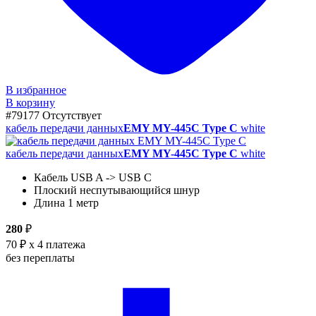
В избранное
В корзину
#79177
Отсутствует
кабель передачи данных
EMY MY-445C Type C
white
кабель передачи данных
EMY MY-445C Type C
white
Кабель USB A -> USB C
Плоский неспутывающийся шнур
Длина 1 метр
280
₽
70 ₽
x 4 платежа
без переплаты