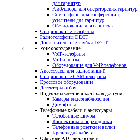
для гарнитур
Амбушюры для операторских гарнитур
Cпикерфоны для конференций,
усилители для гарнитур
Оборудование для гарнитур
Стационарные телефоны
Радиотелефоны DECT
Дополнительные трубки DECT
VoIP оборудование
VoIP-телефоны
VoIP-шлюзы
Оборудование для VoIP телефонов
Аксессуары для радиостанций
Стационарные GSM телефоны
Кроссовое оборудование
Детекторы отбоя
Видеонаблюдение и контроль доступа
Камеры видеонаблюдения
Домофоны
Телефонные кабели и аксессуары
Телефонные шнуры
Коннекторы и переходники
Телефонные розетки и вилки
Крепеж для кабеля
Офисные АТС аналоговые