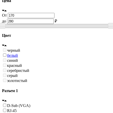
Цена
От
до
₽
Цвет
черный
белый
синий
красный
серебристый
серый
золотистый
Разъем 1
D-Sub (VGA)
RJ-45