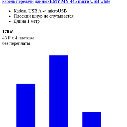
кабель передачи данных
EMY MY-445 micro USB
white
Кабель USB A -> microUSB
Плоский шнур не спутывается
Длина 1 метр
170
₽
43 ₽
x 4 платежа
без переплаты