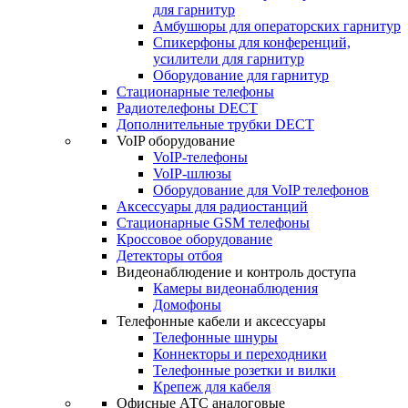
для гарнитур
Амбушюры для операторских гарнитур
Cпикерфоны для конференций,
усилители для гарнитур
Оборудование для гарнитур
Стационарные телефоны
Радиотелефоны DECT
Дополнительные трубки DECT
VoIP оборудование
VoIP-телефоны
VoIP-шлюзы
Оборудование для VoIP телефонов
Аксессуары для радиостанций
Стационарные GSM телефоны
Кроссовое оборудование
Детекторы отбоя
Видеонаблюдение и контроль доступа
Камеры видеонаблюдения
Домофоны
Телефонные кабели и аксессуары
Телефонные шнуры
Коннекторы и переходники
Телефонные розетки и вилки
Крепеж для кабеля
Офисные АТС аналоговые