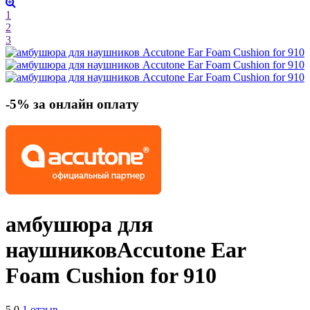
1
2
3
-5% за онлайн оплату
амбушюра для
наушников
Accutone Ear
Foam Cushion for 910
5.0
1 отзыв