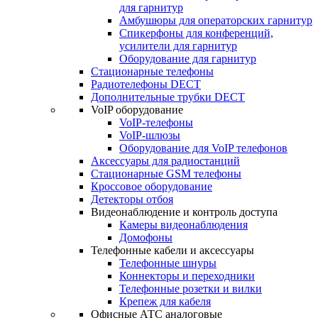
для гарнитур
Амбушюры для операторских гарнитур
Cпикерфоны для конференций,
усилители для гарнитур
Оборудование для гарнитур
Стационарные телефоны
Радиотелефоны DECT
Дополнительные трубки DECT
VoIP оборудование
VoIP-телефоны
VoIP-шлюзы
Оборудование для VoIP телефонов
Аксессуары для радиостанций
Стационарные GSM телефоны
Кроссовое оборудование
Детекторы отбоя
Видеонаблюдение и контроль доступа
Камеры видеонаблюдения
Домофоны
Телефонные кабели и аксессуары
Телефонные шнуры
Коннекторы и переходники
Телефонные розетки и вилки
Крепеж для кабеля
Офисные АТС аналоговые