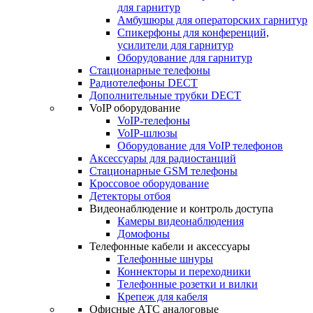
для гарнитур
Амбушюры для операторских гарнитур
Cпикерфоны для конференций,
усилители для гарнитур
Оборудование для гарнитур
Стационарные телефоны
Радиотелефоны DECT
Дополнительные трубки DECT
VoIP оборудование
VoIP-телефоны
VoIP-шлюзы
Оборудование для VoIP телефонов
Аксессуары для радиостанций
Стационарные GSM телефоны
Кроссовое оборудование
Детекторы отбоя
Видеонаблюдение и контроль доступа
Камеры видеонаблюдения
Домофоны
Телефонные кабели и аксессуары
Телефонные шнуры
Коннекторы и переходники
Телефонные розетки и вилки
Крепеж для кабеля
Офисные АТС аналоговые