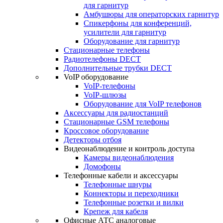
для гарнитур
Амбушюры для операторских гарнитур
Cпикерфоны для конференций,
усилители для гарнитур
Оборудование для гарнитур
Стационарные телефоны
Радиотелефоны DECT
Дополнительные трубки DECT
VoIP оборудование
VoIP-телефоны
VoIP-шлюзы
Оборудование для VoIP телефонов
Аксессуары для радиостанций
Стационарные GSM телефоны
Кроссовое оборудование
Детекторы отбоя
Видеонаблюдение и контроль доступа
Камеры видеонаблюдения
Домофоны
Телефонные кабели и аксессуары
Телефонные шнуры
Коннекторы и переходники
Телефонные розетки и вилки
Крепеж для кабеля
Офисные АТС аналоговые