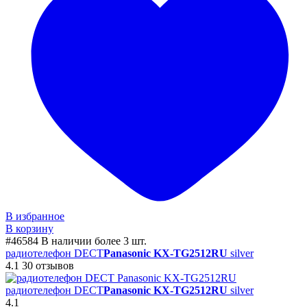
В избранное
В корзину
#46584
В наличии более 3 шт.
радиотелефон DECT
Panasonic KX-TG2512RU
silver
4.1
30 отзывов
радиотелефон DECT
Panasonic KX-TG2512RU
silver
4.1