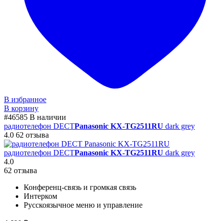
В избранное
В корзину
#46585
В наличии
радиотелефон DECT
Panasonic KX-TG2511RU
dark grey
4.0
62 отзыва
радиотелефон DECT
Panasonic KX-TG2511RU
dark grey
4.0
62 отзыва
Конференц-связь и громкая связь
Интерком
Русскоязычное меню и управление