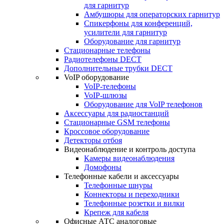
для гарнитур
Амбушюры для операторских гарнитур
Cпикерфоны для конференций,
усилители для гарнитур
Оборудование для гарнитур
Стационарные телефоны
Радиотелефоны DECT
Дополнительные трубки DECT
VoIP оборудование
VoIP-телефоны
VoIP-шлюзы
Оборудование для VoIP телефонов
Аксессуары для радиостанций
Стационарные GSM телефоны
Кроссовое оборудование
Детекторы отбоя
Видеонаблюдение и контроль доступа
Камеры видеонаблюдения
Домофоны
Телефонные кабели и аксессуары
Телефонные шнуры
Коннекторы и переходники
Телефонные розетки и вилки
Крепеж для кабеля
Офисные АТС аналоговые