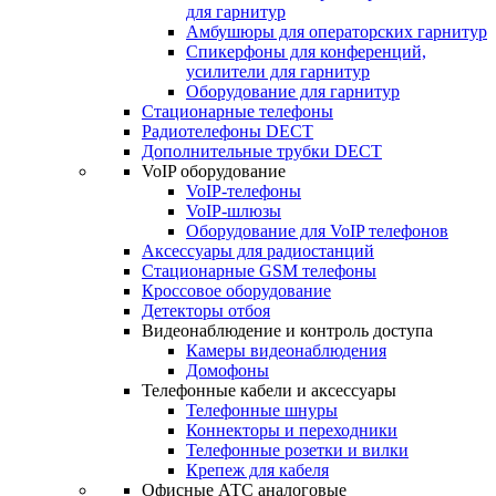
для гарнитур
Амбушюры для операторских гарнитур
Cпикерфоны для конференций,
усилители для гарнитур
Оборудование для гарнитур
Стационарные телефоны
Радиотелефоны DECT
Дополнительные трубки DECT
VoIP оборудование
VoIP-телефоны
VoIP-шлюзы
Оборудование для VoIP телефонов
Аксессуары для радиостанций
Стационарные GSM телефоны
Кроссовое оборудование
Детекторы отбоя
Видеонаблюдение и контроль доступа
Камеры видеонаблюдения
Домофоны
Телефонные кабели и аксессуары
Телефонные шнуры
Коннекторы и переходники
Телефонные розетки и вилки
Крепеж для кабеля
Офисные АТС аналоговые