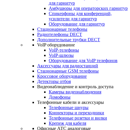
для гарнитур
Амбушюры для операторских гарнитур
Cпикерфоны для конференций,
усилители для гарнитур
Оборудование для гарнитур
Стационарные телефоны
Радиотелефоны DECT
Дополнительные трубки DECT
VoIP оборудование
VoIP-телефоны
VoIP-шлюзы
Оборудование для VoIP телефонов
Аксессуары для радиостанций
Стационарные GSM телефоны
Кроссовое оборудование
Детекторы отбоя
Видеонаблюдение и контроль доступа
Камеры видеонаблюдения
Домофоны
Телефонные кабели и аксессуары
Телефонные шнуры
Коннекторы и переходники
Телефонные розетки и вилки
Крепеж для кабеля
Офисные АТС аналоговые