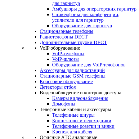
для гарнитур
Амбушюры для операторских гарнитур
Cпикерфоны для конференций,
усилители для гарнитур
Оборудование для гарнитур
Стационарные телефоны
Радиотелефоны DECT
Дополнительные трубки DECT
VoIP оборудование
VoIP-телефоны
VoIP-шлюзы
Оборудование для VoIP телефонов
Аксессуары для радиостанций
Стационарные GSM телефоны
Кроссовое оборудование
Детекторы отбоя
Видеонаблюдение и контроль доступа
Камеры видеонаблюдения
Домофоны
Телефонные кабели и аксессуары
Телефонные шнуры
Коннекторы и переходники
Телефонные розетки и вилки
Крепеж для кабеля
Офисные АТС аналоговые