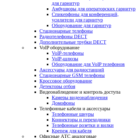
для гарнитур
Амбушюры для операторских гарнитур
Cпикерфоны для конференций,
усилители для гарнитур
Оборудование для гарнитур
Стационарные телефоны
Радиотелефоны DECT
Дополнительные трубки DECT
VoIP оборудование
VoIP-телефоны
VoIP-шлюзы
Оборудование для VoIP телефонов
Аксессуары для радиостанций
Стационарные GSM телефоны
Кроссовое оборудование
Детекторы отбоя
Видеонаблюдение и контроль доступа
Камеры видеонаблюдения
Домофоны
Телефонные кабели и аксессуары
Телефонные шнуры
Коннекторы и переходники
Телефонные розетки и вилки
Крепеж для кабеля
Офисные АТС аналоговые